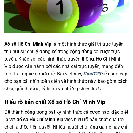
Xổ số Hồ Chí Minh Vip
là một hình thức giải trí trực tuyến
thu hút sự chú ý đáng kể trong cộng đồng cá cược trực
tuyến. Khác với các hình thức truyền thống, Hồ Chí Minh
Vip được vận hành bởi các nhà cái trực tuyến, mang đến
một trải nghiệm mới mẻ. Bài viết này,
Goal123
sẽ cung cấp
cho bạn cái nhìn toàn diện về hình thức này, bao gồm cách
chơi, giải thưởng, tỷ lệ trả và những chiến lược.
Hiểu rõ bản chất Xổ số Hồ Chí Minh Vip
Để thành công trong bất kỳ hình thức cá cược nào, đặc biệt
là với
xổ số Hồ Chí Minh Vip
việc hiểu rõ bản chất của trò
chơi là điều tiên quyết. Nhiều người cho rằng game này chỉ