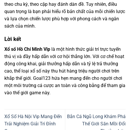
theo chu kỳ, theo cặp hay đánh dàn đề. Tuy nhiên, điều
quan trọng là bạn phải hiểu rõ bản chất của mỗi chiến lược
và lựa chọn chiến lược phù hợp với phong cách và ngân
sách của mình.
Lời kết
Xổ số Hồ Chí Minh Vip
là một hình thức giải trí trực tuyến
thú vị và đầy hấp dẫn với cơ hội thắng lớn. Với cơ chế hoạt
động công khai, giải thưởng hấp dẫn và tỷ lệ trả thưởng
cao, thể loại xổ số này thu hút hàng triệu người chơi trên
khắp thế giới. Goal123 hứa hẹn mang đến cho người chơi
một môi trường cá cược an toàn và công bằng để tham gia
vào thế giới game này.
Xổ Số Hà Nội Vip Mang Đến
Bắn Cá Ngũ Long Khám Phá
Trải Nghiệm Giải Trí Đỉnh
Thế Giới Săn Mồi Đổi