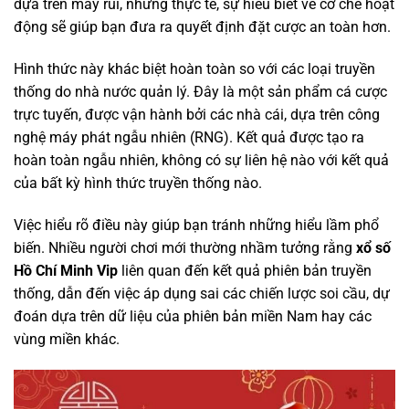
dựa trên may rủi, nhưng thực tế, sự hiểu biết về cơ chế hoạt
động sẽ giúp bạn đưa ra quyết định đặt cược an toàn hơn.
Hình thức này khác biệt hoàn toàn so với các loại truyền
thống do nhà nước quản lý. Đây là một sản phẩm cá cược
trực tuyến, được vận hành bởi các nhà cái, dựa trên công
nghệ máy phát ngẫu nhiên (RNG). Kết quả được tạo ra
hoàn toàn ngẫu nhiên, không có sự liên hệ nào với kết quả
của bất kỳ hình thức truyền thống nào.
Việc hiểu rõ điều này giúp bạn tránh những hiểu lầm phổ
biến. Nhiều người chơi mới thường nhầm tưởng rằng
xổ số
Hồ Chí Minh Vip
liên quan đến kết quả phiên bản truyền
thống, dẫn đến việc áp dụng sai các chiến lược soi cầu, dự
đoán dựa trên dữ liệu của phiên bản miền Nam hay các
vùng miền khác.