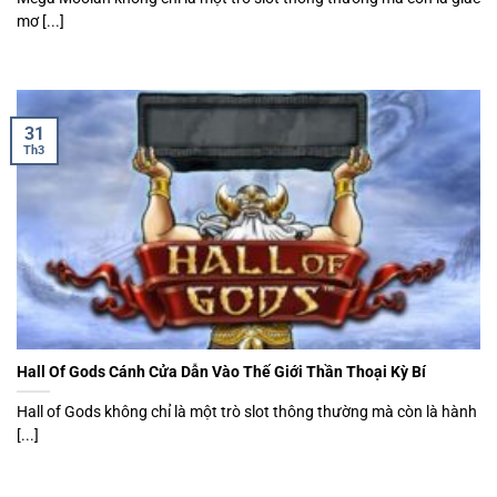
mơ [...]
31
Th3
Hall Of Gods Cánh Cửa Dẫn Vào Thế Giới Thần Thoại Kỳ Bí
Hall of Gods không chỉ là một trò slot thông thường mà còn là hành
[...]