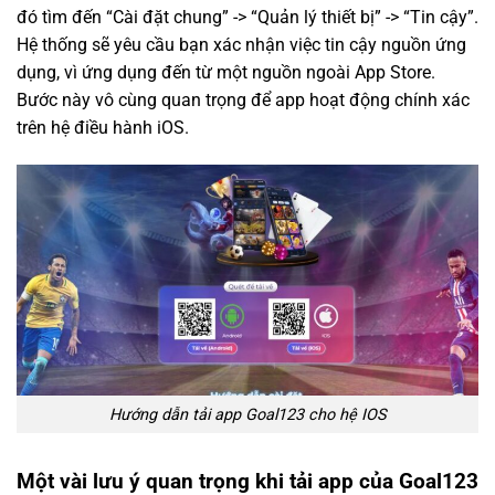
đó tìm đến “Cài đặt chung” -> “Quản lý thiết bị” -> “Tin cậy”.
Hệ thống sẽ yêu cầu bạn xác nhận việc tin cậy nguồn ứng
dụng, vì ứng dụng đến từ một nguồn ngoài App Store.
Bước này vô cùng quan trọng để app hoạt động chính xác
trên hệ điều hành iOS.
Hướng dẫn tải app Goal123 cho hệ IOS
Một vài lưu ý quan trọng khi tải app của Goal123