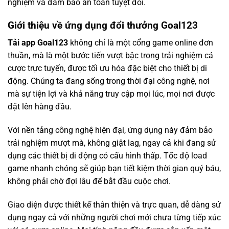
nghiệm và đảm bảo an toàn tuyệt đối.
Giới thiệu về ứng dụng đổi thưởng Goal123
Tải app Goal123
không chỉ là một cổng game online đơn
thuần, mà là một bước tiến vượt bậc trong trải nghiệm cá
cược trực tuyến, được tối ưu hóa đặc biệt cho thiết bị di
động. Chúng ta đang sống trong thời đại công nghệ, nơi
mà sự tiện lợi và khả năng truy cập mọi lúc, mọi nơi được
đặt lên hàng đầu.
Với nền tảng công nghệ hiện đại, ứng dụng này đảm bảo
trải nghiệm mượt mà, không giật lag, ngay cả khi đang sử
dụng các thiết bị di động có cấu hình thấp. Tốc độ load
game nhanh chóng sẽ giúp bạn tiết kiệm thời gian quý báu,
không phải chờ đợi lâu để bắt đầu cuộc chơi.
Giao diện được thiết kế thân thiện và trực quan, dễ dàng sử
dụng ngay cả với những người chơi mới chưa từng tiếp xúc