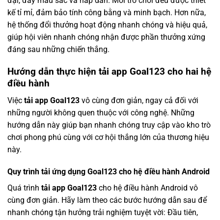
đại, đầy màu sắc và hấp dẫn. Mỗi trò chơi đều được thiết
kế tỉ mỉ, đảm bảo tính công bằng và minh bạch. Hơn nữa,
hệ thống đổi thưởng hoạt động nhanh chóng và hiệu quả,
giúp hội viên nhanh chóng nhận được phần thưởng xứng
đáng sau những chiến thắng.
Hướng dẫn thực hiện tải app Goal123 cho hai hệ
điều hành
Việc
tải app Goal123
vô cùng đơn giản, ngay cả đối với
những người không quen thuộc với công nghệ. Những
hướng dẫn này giúp bạn nhanh chóng truy cập vào kho trò
chơi phong phú cùng với cơ hội thắng lớn của thương hiệu
này.
Quy trình tải ứng dụng Goal123 cho hệ điều hành Android
Quá trình
tải app Goal123
cho hệ điều hành Android vô
cùng đơn giản. Hãy làm theo các bước hướng dẫn sau để
nhanh chóng tận hưởng trải nghiệm tuyệt vời: Đầu tiên,