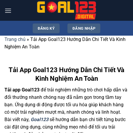
Bỏ
qua
nội
dung
ĐĂNG KÝ
ĐĂNG NHẬP
Trang chủ
»
Tải App Goal123 Hướng Dẫn Chi Tiết Và Kinh
Nghiệm An Toàn
Tải App Goal123 Hướng Dẫn Chi Tiết Và
Kinh Nghiệm An Toàn
Tải app Goal123
để trải nghiệm những trò chơi hấp dẫn và
đổi thưởng nhanh chóng nay đã nằm gọn trong tầm tay
bạn. Ứng dụng di động được tối ưu hóa giúp khách hàng
có một trải nghiệm mượt mà, nhanh chóng và linh hoạt.
Bài viết này,
Goal123
sẽ hướng dẫn bạn chi tiết từng bước
cài đặt ứng dụng, cùng những mẹo nhỏ để tối ưu trải