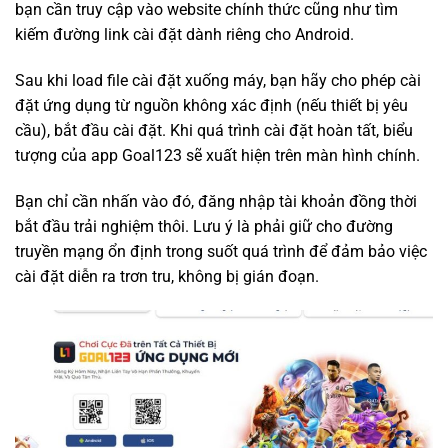
bạn cần truy cập vào website chính thức cũng như tìm
kiếm đường link cài đặt dành riêng cho Android.
Sau khi load file cài đặt xuống máy, bạn hãy cho phép cài
đặt ứng dụng từ nguồn không xác định (nếu thiết bị yêu
cầu), bắt đầu cài đặt. Khi quá trình cài đặt hoàn tất, biểu
tượng của app Goal123 sẽ xuất hiện trên màn hình chính.
Bạn chỉ cần nhấn vào đó, đăng nhập tài khoản đồng thời
bắt đầu trải nghiệm thôi. Lưu ý là phải giữ cho đường
truyền mạng ổn định trong suốt quá trình để đảm bảo việc
cài đặt diễn ra trơn tru, không bị gián đoạn.