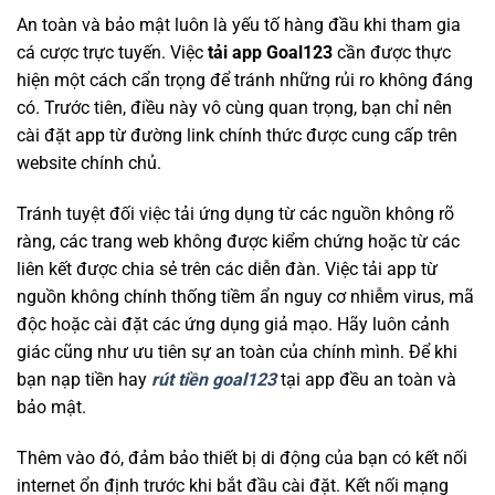
An toàn và bảo mật luôn là yếu tố hàng đầu khi tham gia
cá cược trực tuyến. Việc
tải app Goal123
cần được thực
hiện một cách cẩn trọng để tránh những rủi ro không đáng
có. Trước tiên, điều này vô cùng quan trọng, bạn chỉ nên
cài đặt app từ đường link chính thức được cung cấp trên
website chính chủ.
Tránh tuyệt đối việc tải ứng dụng từ các nguồn không rõ
ràng, các trang web không được kiểm chứng hoặc từ các
liên kết được chia sẻ trên các diễn đàn. Việc tải app từ
nguồn không chính thống tiềm ẩn nguy cơ nhiễm virus, mã
độc hoặc cài đặt các ứng dụng giả mạo. Hãy luôn cảnh
giác cũng như ưu tiên sự an toàn của chính mình. Để khi
bạn nạp tiền hay
rút tiền goal123
tại app đều an toàn và
bảo mật.
Thêm vào đó, đảm bảo thiết bị di động của bạn có kết nối
internet ổn định trước khi bắt đầu cài đặt. Kết nối mạng