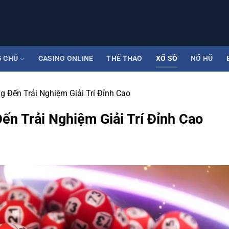
 CHỦ
CASINO ONLINE
THỂ THAO
XỔ SỐ
NỔ HŨ
g Đến Trải Nghiệm Giải Trí Đỉnh Cao
ến Trải Nghiệm Giải Trí Đỉnh Cao