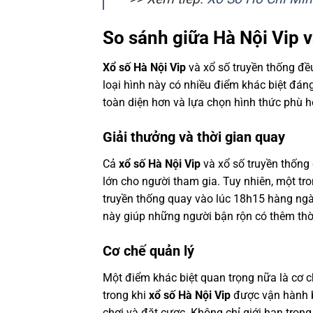
So sánh giữa Hà Nội Vip v
Xổ số Hà Nội Vip
và xổ số truyền thống đề
loại hình này có nhiều điểm khác biệt đáng
toàn diện hơn và lựa chọn hình thức phù h
Giải thưởng và thời gian quay
Cả
xổ số Hà Nội Vip
và xổ số truyền thống
lớn cho người tham gia. Tuy nhiên, một tr
truyền thống quay vào lúc 18h15 hàng ngày
này giúp những người bận rộn có thêm thời
Cơ chế quản lý
Một điểm khác biệt quan trọng nữa là cơ c
trong khi
xổ số Hà Nội Vip
được vận hành b
chơi và đặt cược. Không chỉ giới hạn tron