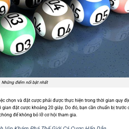
Những điểm nổi bật nhất
iệc chọn và đặt cược phải được thực hiện trong thời gian quy đị
ời gian đặt cược khoảng 20 giây. Do đó, bạn cần chuẩn bị trước 
chóng để không bỏ lỡ cơ hội tham gia.
nh Vip Khám Phá Thế Giới Cá Cược Hấp Dẫn