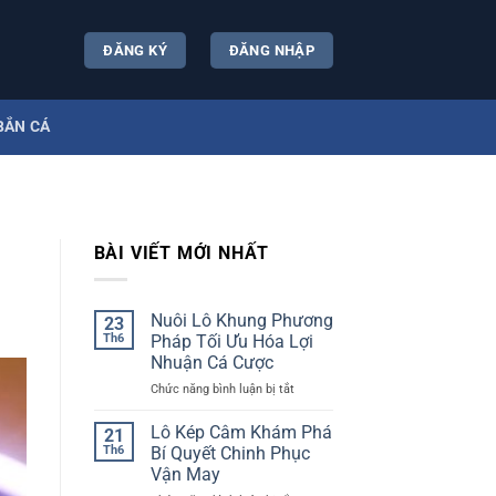
ĐĂNG KÝ
ĐĂNG NHẬP
BẮN CÁ
BÀI VIẾT MỚI NHẤT
Nuôi Lô Khung Phương
23
Th6
Pháp Tối Ưu Hóa Lợi
Nhuận Cá Cược
ở
Chức năng bình luận bị tắt
Nuôi
Lô
Lô Kép Câm Khám Phá
21
Khung
Th6
Bí Quyết Chinh Phục
Phương
Vận May
Pháp