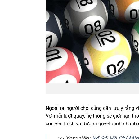
Ngoài ra, người chơi cũng cần lưu ý rằng v
Với mỗi lượt quay, hệ thống sẽ giới hạn th
con yêu thích và đưa ra quyết định nhanh 
>> Xem tiếp:
Xổ Số Hồ Chí Mi