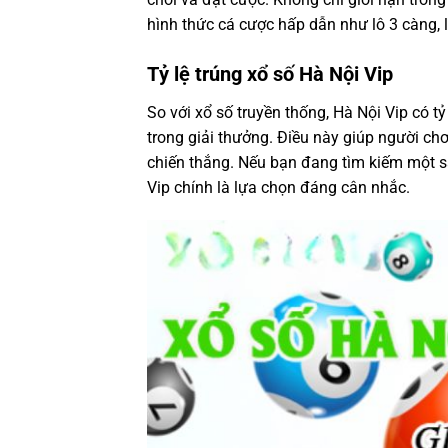
hình thức cá cược hấp dẫn như lô 3 càng, lô
Tỷ lệ trúng xổ số Hà Nội Vip
So với xổ số truyền thống, Hà Nội Vip có t
trong giải thưởng. Điều này giúp người chơ
chiến thắng. Nếu bạn đang tìm kiếm một sâ
Vip chính là lựa chọn đáng cân nhắc.