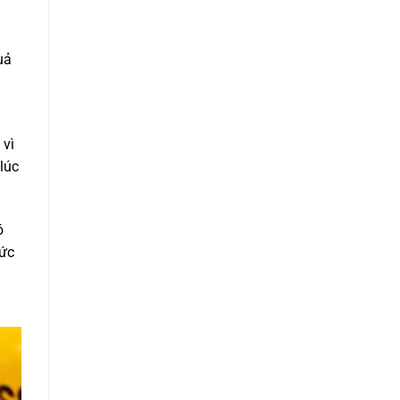
i
Chiến
Thắng
Từ
uả
Chuyên
Gia
 vì
lúc
ó
hức