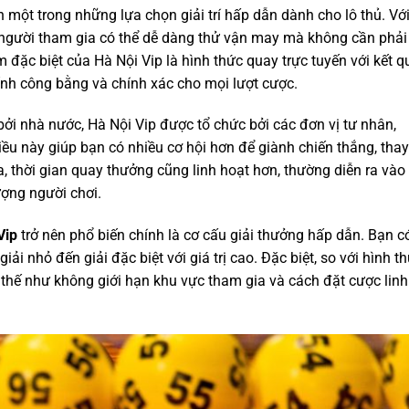
một trong những lựa chọn giải trí hấp dẫn dành cho lô thủ. Vớ
, người tham gia có thể dễ dàng thử vận may mà không cần phải
 đặc biệt của Hà Nội Vip là hình thức quay trực tuyến với kết q
nh công bằng và chính xác cho mọi lượt cược.
bởi nhà nước, Hà Nội Vip được tổ chức bởi các đơn vị tư nhân,
u này giúp bạn có nhiều cơ hội hơn để giành chiến thắng, thay
, thời gian quay thưởng cũng linh hoạt hơn, thường diễn ra vào 
ượng người chơi.
Vip
trở nên phổ biến chính là cơ cấu giải thưởng hấp dẫn. Bạn c
ải nhỏ đến giải đặc biệt với giá trị cao. Đặc biệt, so với hình t
i thế như không giới hạn khu vực tham gia và cách đặt cược linh