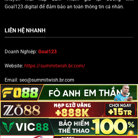
Goal123.digital để đảm bảo an toàn thông tin cá nhân.
LIÊN HỆ NHANH
Doanh Nghiệp:
Goal123
Website:
https://summitwish.br.com/
Email:
seo@summitwish.br.com
Hotline:
0844.666.183
Địa Chỉ:
49/29 Phạm Văn Bạch, Phường 15, Tân Bình, Hồ
Chí Minh, Việt Nam.