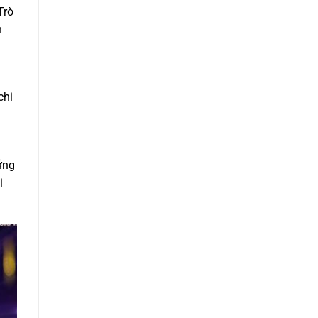
Trò
Chiến
Thắng
n
Từ
Chuyên
Gia
chi
ững
i