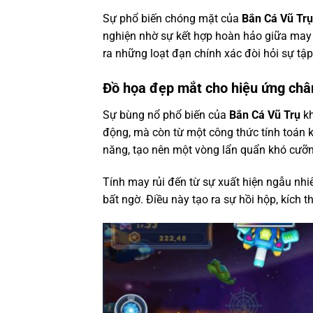
Sự phổ biến chóng mặt của
Bắn Cá Vũ Tr
nghiện nhờ sự kết hợp hoàn hảo giữa may m
ra những loạt đạn chính xác đòi hỏi sự t
Đồ họa đẹp mắt cho hiệu ứng châ
Sự bùng nổ phổ biến của
Bắn Cá Vũ Trụ
k
động, mà còn từ một công thức tính toán k
năng, tạo nên một vòng lẩn quẩn khó cưỡng
Tính may rủi đến từ sự xuất hiện ngẫu nhiê
bất ngờ. Điều này tạo ra sự hồi hộp, kích