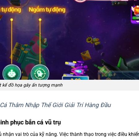
t kế đồ họa gây ấn tượng mạnh
á Thâm Nhập Thế Giới Giải Trí Hàng Đầu
inh phục bắn cá vũ trụ
 nhận vai trò của kỹ năng. Việc thành thạo trong việc điều khiể