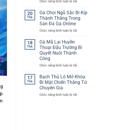
ở
Chức năng bình luận bị tắt
Tối
Lô
Ưu
Kép
Hóa
Gà Chọi Ngũ Sắc Bí Kíp
20
Câm
Lợi
Th6
Thành Thắng Trong
Khám
Nhuận
Sàn Đá Gà Online
Phá
Cá
ở
Chức năng bình luận bị tắt
Bí
Cược
Gà
Quyết
Chọi
Chinh
Gà Mã Lai Huyền
18
Ngũ
Phục
Th6
Thoại Đấu Trường Bí
Sắc
Vận
Quyết Nuôi Thành
Bí
May
Công
Kíp
Thành
ở
Chức năng bình luận bị tắt
Thắng
Gà
Trong
Mã
Bạch Thủ Lô Mở Khóa
17
Sàn
Lai
Th6
Bí Mật Chiến Thắng Từ
Đá
Huyền
ng
Chuyên Gia
Gà
Thoại
ấp
Online
ở
Chức năng bình luận bị tắt
Đấu
Bạch
Trường
ơn
Thủ
Bí
Lô
Quyết
Mở
Nuôi
Khóa
Thành
Bí
Công
Mật