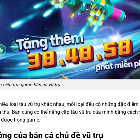
 hiểu tựa game bắn cá vũ trụ
iều loại tàu vũ trụ khác nhau, mỗi loại đều có những đặc điểm
g thủ. Bạn cũng có thể nâng cấp tàu vũ trụ của mình bằng cách
 được trong game.
ởng của bắn cá chủ đề vũ trụ