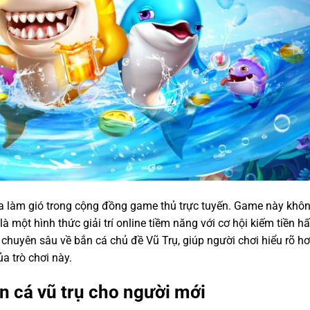
làm gió trong cộng đồng game thủ trực tuyến. Game này khô
là một hình thức giải trí online tiềm năng với cơ hội kiếm tiền h
 chuyên sâu về bắn cá chủ đề Vũ Trụ, giúp người chơi hiểu rõ h
ủa trò chơi này.
n cá vũ trụ cho người mới